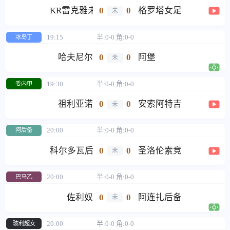
08-05
Match Day丨河南俱乐部彩陶坊1-1大连英博海发
08-04
你没见过的跨界PK！邦本宜裕为何低头认输
08-04
《这一程》EP.21｜深圳新鹏城2-0重庆铜梁龙
08-04
心无旁骛静心备战！大连英博官方发布训练花絮
08-04
【MATCHDAY】上海海港主场0-1憾负山东泰山
08-04
斯卢茨基：辞职因能量枯竭 希望可以再次回上海
08-04
官方场记-雨中鏖战！成都蓉城1-1武汉三镇
08-04
【比赛日纪实】上海申花客场1-3不敌辽宁铁人
08-03
【深度解读】斯卢茨基与申花分手的三层真相
08-03
【赛评】斯卢斯基下课后 建设性可行性调整方案
篮球录像