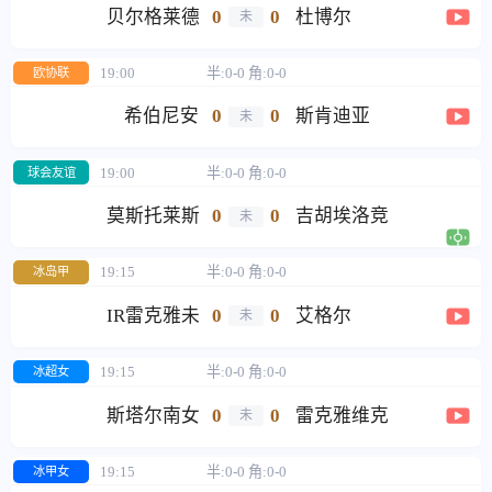
体育新闻
晚邮报：那不勒斯坚持自建新主场，行政审批上会有困难
火箭一剪刀下去省258万！放弃戴维森释放两大信号，桑顿上位良机来了
米兰谈莱奥转会 拒租借开价五千万
官方打假76人！老詹大帝小马哥布朗数据都造假！
签9大新援后，湖人又看上两员悍将！16+3名单内卷布朗尼需争轮转
阿莫林丨我们需提高控球率来减轻防守负担
阿隆索：亚祖利16岁战洛卡特利很宝贵
还想引进西蒙斯？76人真有想法，詹姆斯全力推进？
比亚迪助力香港足球文化节 与足球少年一起见证曼城国米巅峰对决
记者维达尔：埃弗顿为乔纳森-罗再报价，将提高报价到3500万欧
足球录像