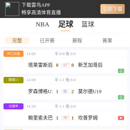
意甲直播
首页
足球直播
篮球直播
体育新闻
足球录像
篮球录像
NBA
CBA
WNBA
英超
西甲
德甲
意甲
法
这里是24直播网意甲直播在线平台。无其他干扰，高清在线畅享精彩赛
事，一键直达。提供全天候7x24服务意甲直播比赛高清视频直播。我们
致力于为您带来最流畅，最清晰的意甲直播赛事放送平台，无需插件，随
时随地皆可通过手机电脑直接观看。更有专人解说，让您了解全场赛事信
息，知晓各个转折点。小手一点，收藏关注不迷路。
11°C
更新时间：2026-08-06 黄石市 多云 10°C
更新时间：202
热门
足球
篮球
所有
热门比赛
2026-08-07 18:25
日职联