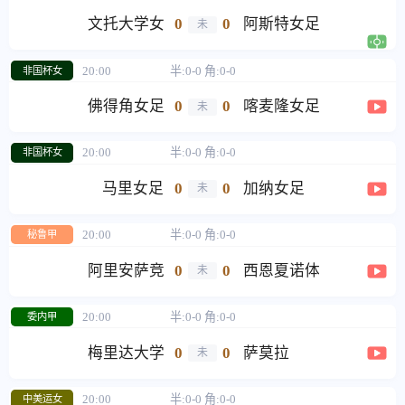
08-06
会再回归！威姆斯：希望朱芳雨和杜锋有更好未来
08-06
江苏肯帝亚官宣：曾繁日正式加盟征战新赛季CBA
08-05
深圳男篮官宣与史密斯、约翰逊、巴吉完成续约
08-05
拒绝满额顶薪！天津男篮官宣林庭谦合同到期离队
08-05
王哲林和张镇麟现身上海体校 指导队中小球员训练
08-05
王俊杰告别宁波男篮：所有好与坏都是珍贵的印记
08-05
北京官宣！与巴里·布朗和贾卡尔·桑普森完成签约
08-04
刘炜：现在年轻队员能力比我们那时强 但配合少
08-04
33分钟轰28记三分！江西球王杨志军单场砍101分
08-04
里程碑之夜！韩旭加冕WNBA历史亚洲球员得分王
赛事标签