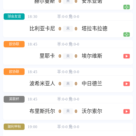
2026-08-07 00:00
球会友谊
突尼斯希望
即将开始
vs
圣佩德鲁
2026-08-07 00:00
球会友谊
帕格特斯
即将开始
vs
米兰奴俱乐部
2026-08-07 00:00
挪威U19
弗洛U19
即将开始
vs
艾斯可U19
2026-08-07 00:00
芬K联
迪普斯U21
即将开始
vs
帕尼斯图斯
2026-08-07 00:00
芬K联
迪安学院
即将开始