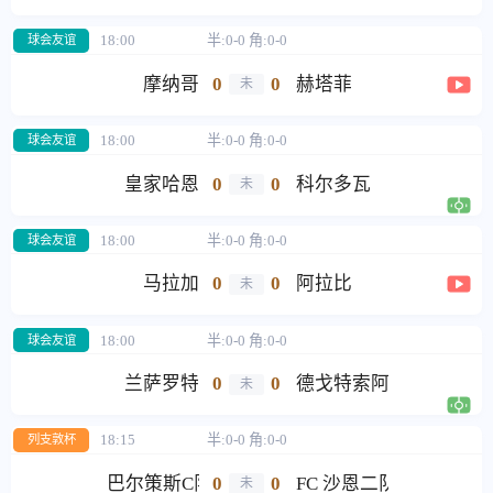
阿特罗米托斯
2026-08-07 00:00
欧协联
诺亚FC
即将开始
vs
锡永
2026-08-07 00:00
格鲁丙
伊维利亚卡舒里
即将开始
vs
萨布塔罗提比利锡B队
2026-08-07 00:00
阿后备
南埃斯特雷拉后备队
即将开始
vs
CA卢加诺后备队
2026-08-07 00:00
芬K联
亚特兰蒂斯FC/PM
即将开始
vs
HPS B队