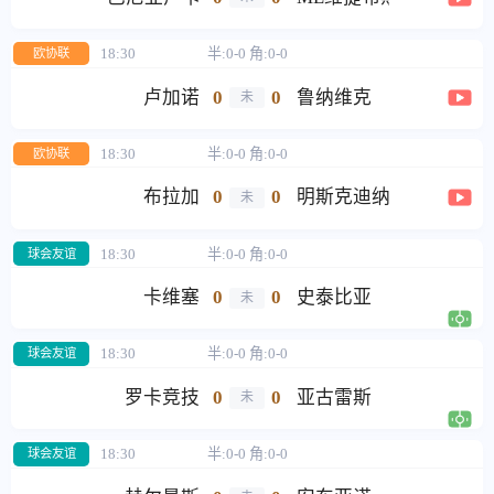
斯坎讷堡
2026-08-07 00:00
丹麦杯
纳斯特维德
即将开始
vs
哈维德夫
2026-08-07 00:00
丹麦杯
韦格勒瑟
即将开始
vs
希勒罗德
2026-08-07 00:00
女欧U18 A
法国女篮U18
即将开始
vs
拉脱维亚女篮U18
2026-08-07 00:00
球会友谊
艾巴辛尼
即将开始
vs
堡加迪斯