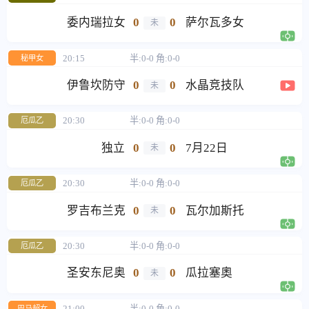
安托法加斯塔
圣图尔登
沃拉
阿尔纳斯
阿丙曼特
塞格德2011
巴西CAAC
沃罗涅日火炬
捷甲
智利丙
CA阿特拿斯
波尔图
夫里兰
亨克
罗姆帕拉青年
贝斯萨巴
卡斯瓦利
洛斯安第斯纳
里奥斯特伦斯RJ
塞尔维亚U18
以超图杯
康涅狄克太阳
谢里夫
希金斯
阿尔梅里亚
阿特纳斯
索菲亚火车头
萨兰迪兵工厂
斯卡塞
乌赫尔斯基