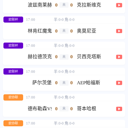
2026-08-06 21:45
女欧U18 A
德国女篮U18
直播中
vs
黑山女篮U18
2026-08-06 22:00
挪威U19
罗森博格U19
直播中
vs
莫尔德U19
2026-08-06 22:00
乌兹超
索格迪纳吉扎克
直播中
vs
安集延
2026-08-06 22:00
阿后备
雷梅迪奥斯后备队
直播中
vs
新芝加哥后备队
2026-08-06 22:00
阿后备
圣米格尔后备队