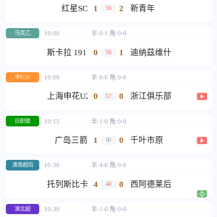
2026-08-08 15:30
澳威超
北部精神
直播中
vs
黑镇市足球俱乐部
2026-08-08 15:30
澳威超
萨瑟兰鲨鱼
直播中
vs
悉尼FC青年队
2026-08-08 15:30
球会友谊
雷迪塞瓦特
直播中
vs
杜布拉瓦
2026-08-08 15:30
澳北女联
汤斯维尔火焰女篮
直播中
vs
麦凯陨石女篮
2026-08-08 15:30
亚大学联
清华大学