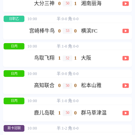
摩顿城精英女足
2026-08-08 15:00
日地区联
东邦提坦纽
直播中
vs
东京联队
2026-08-08 15:10
澳威超
SD公鹿FC
直播中
vs
西悉尼流浪者青年队
2026-08-08 15:30
Big V女篮
麦金农美洲狮女篮
直播中
vs
休姆市野马女篮
2026-08-08 15:30
澳首超
堪培拉FC
直播中
vs
奥康诺骑士