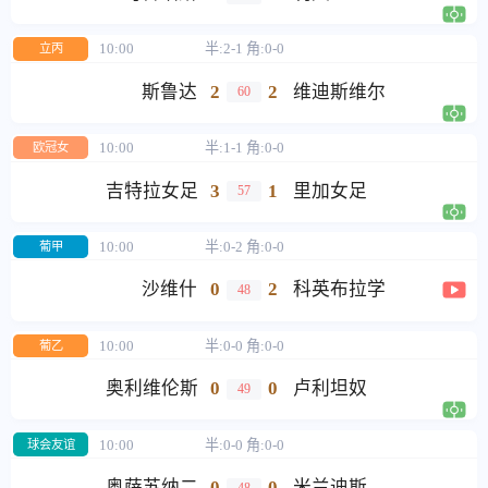
曼立联队
直播中
vs
马可尼
2026-08-08 15:00
澳威甲
新城堡联青年队
直播中
vs
中部海岸青年队
2026-08-08 15:00
澳威甲
希尤斯布伦贝斯
直播中
vs
坎特贝利班克斯敦
2026-08-08 15:00
澳威甲
本克斯拓城狮队
直播中
vs
赫斯特维尔
2026-08-08 15:00
CBA夏季赛
深圳马可波罗
直播中
vs