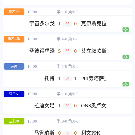
吉普斯兰
2026-08-08 15:00
澳北女超
新莱姆顿FC女足
直播中
vs
麦觉理湖女足
2026-08-08 15:00
澳昆女超
佛吉尼亚联女足
直播中
vs
南查理斯顿布女足
2026-08-08 15:00
澳威甲
达尔维奇希尔
直播中
vs
麦克亚瑟公羊队
2026-08-08 15:00
澳西甲
曼都拉
直播中
vs
昆尼斯
2026-08-08 15:00
澳威超