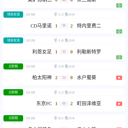
青岛崂山啤酒
2026-08-08 15:00
澳昆女超
米切尔顿女足
直播中
vs
北湖联女足
2026-08-08 15:00
澳昆女超
格兰女足
直播中
vs
棕榈滩女足
2026-08-08 15:00
澳昆女超
半岛电力女足
直播中
vs
洛根利泰柠女足
2026-08-08 15:00
澳威U20
圣乔治城U20
直播中
vs
洛克达尔U20