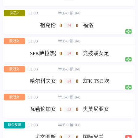
2026-08-08 16:00
球会友谊
姆拉多斯特佩特林加
直播中
vs
杜哥塞洛
2026-08-08 16:00
中国NBL U19
辽宁飞豹U19
直播中
vs
浙江金牛U19
2026-08-08 16:00
球会友谊
卡洛华克
直播中
vs
帕辛卡
2026-08-08 16:00
球会友谊
伊雷斯卡斯
直播中
vs
雷加利斯B队
2026-08-08 16:00
球会友谊
艾科坎
直播中
vs