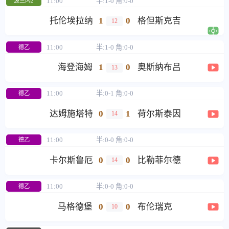
2026-08-08 16:00
罗乙
塔古穆里斯
直播中
vs
苏西瓦
2026-08-08 16:00
罗乙
CSM斯拉蒂纳
直播中
vs
CS布加勒斯特迪纳摩
2026-08-08 16:00
罗乙
康戈迪亚齐安
直播中
vs
拜侯尔
2026-08-08 16:00
罗乙
辛迪泰哥维斯特
直播中
vs
梅塔洛格布斯
2026-08-08 16:00
澳昆超