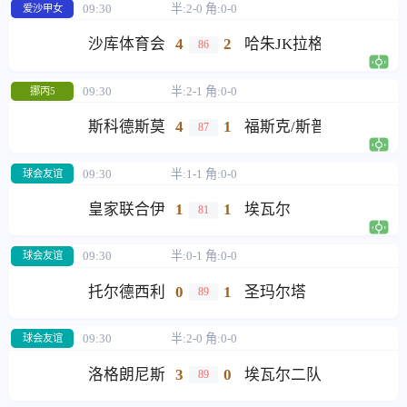
福冈黄蜂
即将开始
vs
神户胜利船
2026-08-08 18:00
日职联
大阪樱花
即将开始
vs
冈山绿雉
2026-08-08 18:00
日职联
FC东京
即将开始
vs
町田泽维亚
2026-08-08 18:00
日职联
柏太阳神
即将开始
vs
水户蜀葵
2026-08-08 18:00
日职联
名古屋鲸八
即将开始
vs
清水鼓动