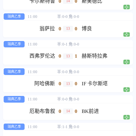
2026-08-08 16:15
捷丙
波利斯拉夫B队
直播中
vs
治鲁迪
2026-08-08 16:15
澳昆甲3
纽玛克特
直播中
vs
耶龙加
2026-08-08 16:15
捷U19
杜库拉U19
直播中
vs
塔比历斯U19
2026-08-08 16:15
捷丁
比尔森彼得林
直播中
vs
多马兹利克B队
2026-08-08 16:15
捷丁
索科洛夫
直播中