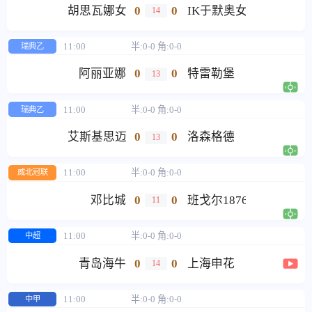
塞尔：阿劳霍租借加盟利物浦，红军将承担全部薪水
先租后买加盟塞尔塔，巴因迪尔社媒发文告别曼联
投射能力太差！女篮4主力21中3，命中率14%，球迷：115天练了啥？
对皇马首秀16个月后，19岁的他成为皇马队史标王
切尔西签下28岁左后卫沙瓦里亚，身价远低于库库雷利亚
利物浦租借巴萨队长阿劳霍 罗德里转会进度如何？
维尼修斯拒投枪，阿森纳反手截胡巴尔科拉？
德媒：法兰克福高层推动与克勒舍续约；其合同中有解约条款
热刺狂砸近2.5亿引援，却将19岁新星以4600万英镑卖出
足球录像
08-08
官方：浙江vs三镇因台风延期 补赛时间另行通知
08-08
【赛评】北京大雨国安大胜 津门虎和申花都笑了