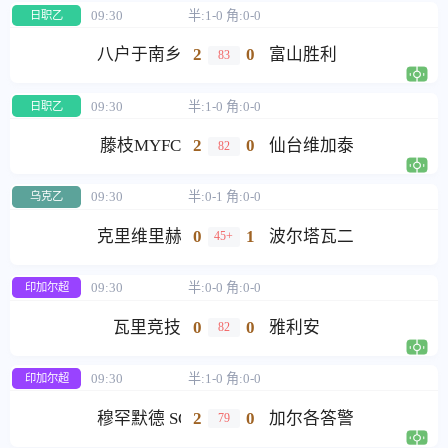
2026-08-08 18:15
日职联
广岛三箭
即将开始
vs
千叶市原
2026-08-08 19:00
中超
青岛海牛
即将开始
vs
上海申花
2026-08-08 19:00
韩K联
FC安养
即将开始
vs
大田市民
2026-08-08 19:00
韩K联
富川FC
即将开始
vs
光州FC
2026-08-08 19:00
韩K联