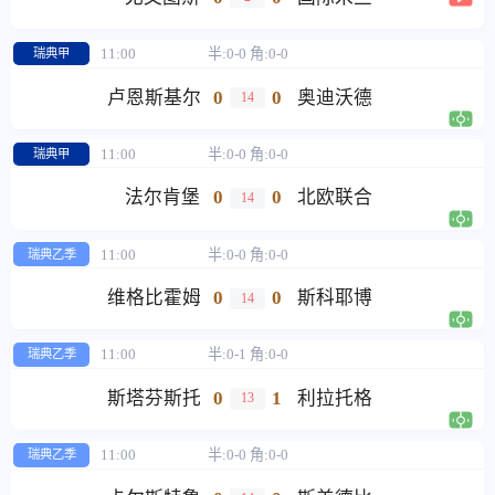
纳华尔卡内罗
2026-08-08 16:15
捷丙
毕那索
直播中
vs
艾利特马布拉格
2026-08-08 16:15
捷丙
洛科维塔维恩
直播中
vs
杜卡拉B队
2026-08-08 16:15
捷丙
波夫塔维
直播中
vs
皮斯克
2026-08-08 16:15
捷丙
布拉格斯拉维亚C队
直播中
vs
普里布拉姆B队