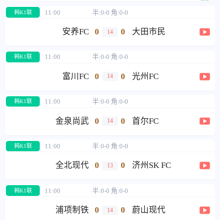
2026-08-08 16:00
球会友谊
卡泰真拿B队
直播中
vs
UD洛杉矶加雷斯
2026-08-08 16:00
桂超
河池挺立竞技
直播中
vs
柳州龙城
2026-08-08 16:00
桂超
贵港浔郁
直播中
vs
贺州青年人
2026-08-08 16:00
贵州五峰杯
多元化元老
直播中
vs
追球者
2026-08-08 16:00
球会友谊